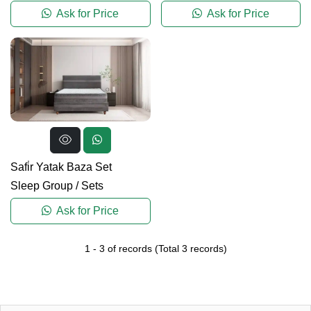
Ask for Price
Ask for Price
Safi̇r Yatak Baza Set
Sleep Group
/
Sets
Ask for Price
1
-
3
of records
(Total
3
records)