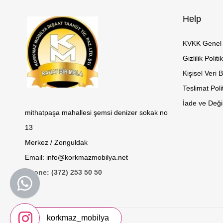
Help
KVKK Genel 
Gizlilik Politi
Kişisel Veri 
Teslimat Poli
İade ve Değiş
mithatpaşa mahallesi şemsi denizer sokak no
13
Merkez / Zonguldak
Email: info@korkmazmobilya.net
Phone: (372) 253 50 50
korkmaz_mobilya