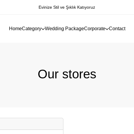
ıklık Katıyoruz
Konforlu Yaşam Alanları Ta
Home
Category
Wedding Package
Corporate
Contact
Our stores