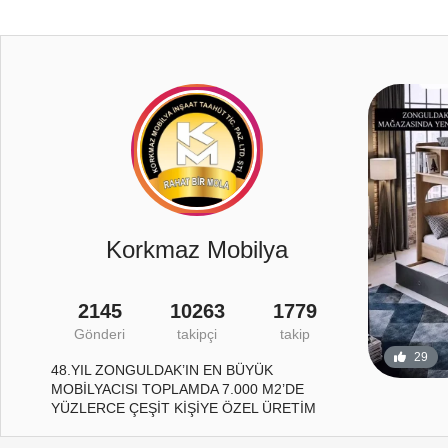
4
Korkmaz Mobilya
2145
10263
1779
Gönderi
takipçi
takip
29
1
554
48.YIL ZONGULDAK’IN EN BÜYÜK
MOBİLYACISI TOPLAMDA 7.000 M2’DE
YÜZLERCE ÇEŞİT KİŞİYE ÖZEL ÜRETİM