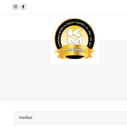
i Gerçeğe Dönüştürüyoruz
Evinize Stil ve Ş
merkez