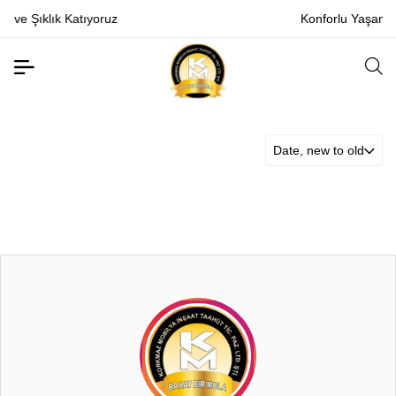
ruz
Konforlu Yaşam Alanları Tasarlıyoru
Date, new to old