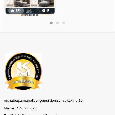
554
5
18
0
mithatpaşa mahallesi şemsi denizer sokak no 13
Merkez / Zonguldak